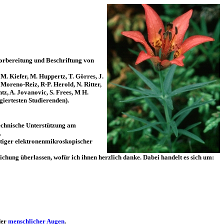
Vorbereitung und Beschriftung von
 M. Kiefer, M. Huppertz, T. Görres, J.
 Moreno-Reiz, R-P. Herold, N. Ritter,
tz, A. Jovanovic, S. Frees, M H.
giertesten Studierenden).
technische Unterstützung am
.
rtiger elektronenmikroskopischer
hung überlassen, wofür ich ihnen herzlich danke. Dabei handelt es sich um:
der
menschlicher Augen
.