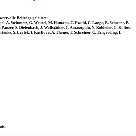
ertvolle Beiträge geleistet:
el, A. Steinmetz, G. Wenzel, M. Hamann, C. Ewald, C. Lange, B. Schuster, P.
. Panzer, S. Diefenbach, J. Wollstädter, C. Amaxopulu, N. Rohleder, G. Kolios,
ienke, S. Leylek, I. Karliova, A. Thomé, T. Schreiner, C. Tangerding, I.
nis.