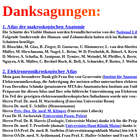
D
a
n
k
s
a
g
u
n
g
e
n
:
1. Atlas der makroskopischen Anatomie
Die Schnitte des Visible Human wurden freundlicherweise von der
National Li
Folgende Studierende der Human- und Zahnmedizin haben sich im Rahmen d
Schnitten beteiligt:
D. Blaschke, M. Glas, B. Zieger, D. Gustavus, U. Hämmerer, L. van den Abeelen, 
Müller, M. Hirschmann, M. Nagel, L. Beine, W-D. Petzholdt, K. Rützel, A. Kerner
D. Meirer, A. Schafia, B. Janipour, H. Tymiec, M. Weindel, M. Pfeiffer, A. Bert
Nguyen, A-K. Müller, C. Bechtel-Roeb, K. Bell, A. Schneider, P. Rotter, J. Wol
2. Elektronenmikroskopischer Atlas
Mein ganz besonderer Dank gilt Frau Ilse von Graevenitz (
Institut für Anatom
Elektronenmikroskop, die Anfertigung der meisten selbst untersuchten elektr
Frau Dorothea Schünke (pensionierte MTA des Anatomischen Instituts am Unikl
Präparate für diesen Atlas und Ihre sehr hilfreiche Unterstützung am Elektro
Ein Teil der gezeigten elektronenmikroskopischen Aufnahmen wurde mir von de
Herrn Prof. Dr. med. H. Wartenberg (Emeritus Universität Bonn)
Herrn Dr. med. E. Schiller (Heusenstamm)
Herrn
Priv.-Doz. Dr. med. M. Klinger
(Universität Lübeck)
Frau Dr. H. Jackowiak (
Universität Posen, Polen
)
Herrn Prof. Dr. R. Harris (Zoologie, Universität Mainz) danke ich für die Prä
Herrn Dr. med. T. Proebstle (damals
Universitäts-Haut-Klinik Mainz
) danke i
Herrn OA Prof. Dr. med. B. Stoffelns (Universitätsaugenklinik Mainz) bin ich 
Herrn OA Dr. med. N. Ardjomand, Frau Prof. E. Haller-Schober und Frau M. Th