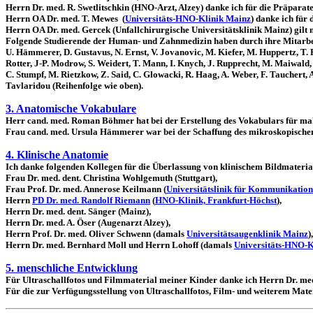
Herrn Dr. med. R. Swetlitschkin (HNO-Arzt, Alzey) danke ich für die Präparat
Herrn OA Dr. med. T. Mewes
(
Universitäts-HNO-Klinik Mainz
) danke ich fü
Herrn OA Dr. med. Gercek (Unfallchirurgische Universitätsklinik Mainz) gil
Folgende Studierende der Human- und Zahnmedizin haben durch ihre Mitarbeit 
U. Hämmerer, D. Gustavus, N. Ernst, V. Jovanovic, M. Kiefer, M. Huppertz, T. 
Rotter, J-P. Modrow, S. Weidert, T. Mann, I. Knych, J. Rupprecht, M. Maiwald, C
C. Stumpf, M. Rietzkow, Z. Said, C. Glowacki, R. Haag, A. Weber, F. Tauchert, A
Tavlaridou (Reihenfolge wie oben).
3. Anatomische Vokabulare
Herr cand. med. Roman Böhmer hat bei der Erstellung des Vokabulars für ma
Frau cand. med. Ursula Hämmerer war bei der Schaffung des mikroskopischen
4. Klinische Anatomie
Ich danke folgenden Kollegen für die Überlassung von klinischem Bildmaterial
Frau Dr. med. dent. Christina Wohlgemuth (Stuttgart),
Frau Prof. Dr. med. Annerose Keilmann (
Universitätslinik für Kommunikatio
Herrn
PD Dr. med. Randolf Riemann
(
HNO-Klinik, Frankfurt-Höchst
),
Herrn Dr. med. dent. Sänger (Mainz),
Herrn Dr. med. A. Öser (Augenarzt Alzey),
Herrn Prof. Dr. med. Oliver Schwenn (damals
Universitätsaugenklinik Mainz
),
Herrn Dr. med. Bernhard Moll und Herrn Lohoff (damals
Universitäts-HNO-K
5. menschliche Entwicklung
Für Ultraschallfotos und Filmmaterial meiner Kinder danke ich
Herrn Dr. me
Für die zur Verfügungsstellung von
Ultraschallfotos, Film- und weiterem Mate