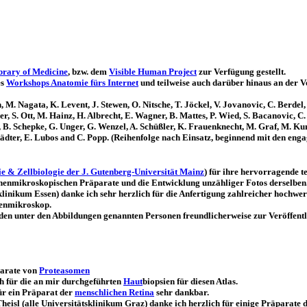
brary of Medicine
, bzw. dem
Visible Human Project
zur Verfügung gestellt.
es
Workshops Anatomie fürs Internet
und teilweise auch darüber hinaus an der 
M. Nagata, K. Levent, J. Stewen, O. Nitsche, T. Jöckel, V. Jovanovic, C. Berdel,
, S. Ott, M. Hainz, H. Albrecht, E. Wagner, B. Mattes, P. Wied, S. Bacanovic, C.
z, B. Schepke, G. Unger, G. Wenzel, A. Schüßler, K. Frauenknecht, M. Graf, M. Kun
lstädter, E. Lubos and C. Popp. (Reihenfolge nach Einsatz, beginnend mit den enga
ie & Zellbiologie der J. Gutenberg-Universität Mainz
) für ihre hervorragende 
onenmikroskopischen Präparate und die Entwicklung unzähliger Fotos derselben
inikum Essen) danke ich sehr herzlich für die Anfertigung zahlreicher hochwe
nenmikroskop.
n unter den Abbildungen genannten Personen freundlicherweise zur Veröffentlic
parate von
Proteasomen
ch für die an mir durchgeführten
Haut
biopsien für diesen Atlas.
für ein Präparat der
menschlichen Retina
sehr dankbar.
eisl (alle Universitätsklinikum Graz) danke ich herzlich für einige Präparate 