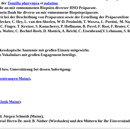
e der
Tonsilla pharyngea
et
palatina
.
r die an mir entnommenen Biopsien diverser HNO Präparate.
t mein Dank für diverse an mir entnommene Biopsiepräparate.
bei der Beschriftung von Präparaten sowie der Erstellung der Präparateliste w
Becker, C. Hey, L. van den Abeelen, W-D. Petzholdt, T. Wowra, L. Poetini, M. Nag
. Finger, T. Kretzer, S. Kanacherry, P. Hoffmann, B. Povel, F. Rost, F. Reuter, C
. Walter, C. Bechtel-Roeb, D. Mattick, A. Reichl, C. Eisenbrand,V. Lehmann, S. Kr
kroskopische Anatomie mit großen Einsatz mitgewirkt.
 Vokabulars mit großen Engagement beteiligt.
 bzw. Unterstützung bei dessen Anfertigung:
nsstörungen Mainz
),
linik Mainz
).
d. Jürgen Schmidt (Mainz),
rial Herrn Dr. med. B. Näther (Wiesbaden) und den Müttern für Ihr Einverständ