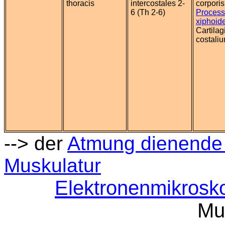
thoracis
intercostales 2-
corpori
6 (Th 2-6)
Proces
xiphoide
Cartilag
costali
--> der
Atmung dienende
Muskulatur
Elektronenmikrosk
Mu