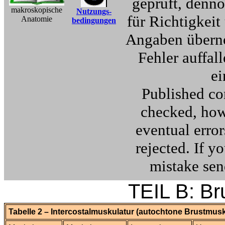
geprüft, denn
makroskopische
Nutzungs-
für Richtigkeit
Anatomie
bedingungen
Angaben überno
Fehler auffall
e
Published co
checked, howe
eventual error
rejected. If y
mistake se
TEIL B: Br
Tabelle 2 – Intercostalmuskulatur (autochtone Brustmusk