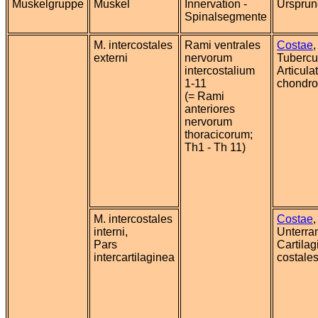
Muskelgruppe
Muskel
Innervation -
Ursprun
Spinalsegmente
M. intercostales
Rami ventrales
Costae
,
externi
nervorum
Tubercu
intercostalium
Articula
1-11
chondro
(= Rami
anteriores
nervorum
thoracicorum;
Th1 - Th 11)
M. intercostales
Costae
,
interni,
Unterra
Pars
Cartilag
intercartilaginea
costale