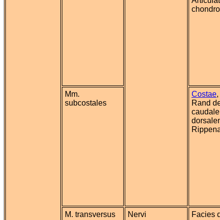
Articula
chondro
Mm.
Costae
subcostales
Rand de
caudale
dorsale
Rippena
M. transversus
Nervi
Facies d