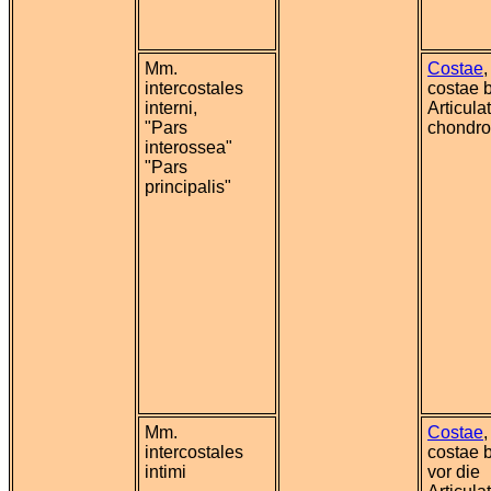
Mm.
Costae
,
intercostales
costae b
interni,
Articula
"Pars
chondro
interossea"
"Pars
principalis"
Mm.
Costae
,
intercostales
costae b
intimi
vor die