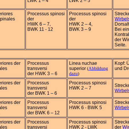
LWK 1 – 4
LWK 2 – 5
riores
Processus spinosi
Processus spinosi
Streck
spinales
der
der
Wirbel
HWK 6 – 7,
HWK 2 – 4,
Dorsal
BWK 11 - 12
BWK 3 – 9
Bei ein
Kontra
der Wi
Seite.
riores der
Processus
Linea nuchae
Kopf: 
ales
transversi
superior
(
Abbildung
und D
der HWK 3 – 6
dazu
)
riores der
Processus
Processus spinosi
Streck
ales
transversi
HWK 2 – 7
Wirbel
der BWK 1 – 6
riores der
Processus
Processus spinosi
Streck
ales
transversi
HWK 6 - BWK 5
Wirbel
2
der BWK 6 – 12
riores der
Processus
Processus spinosi
Streck
ales
transversi
HWK 2 - LWK
der
Wi