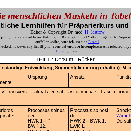
ie menschlichen Muskeln in Tabel
tliche Lernhilfen für Präparierkurs un
Editor & Copyright Dr. med.
H. Jastrow
rüft, dennoch wird keine Haftung für Richtigkeit und Vollständigkeit der Angabe
auffallen sollte, bitte ich um eine
E-mail
.
cked, however any liability for eventual errors or incompleteness is rejected. If 
E-mail
, please.
TEIL D: Dorsum - Rücken
tsständige Entwicklung; Segmentgliederung erhalten): M. e
,
Ursprung
Ansatz
Funkti
mente
si transversi - Lateral / Dorsal: Fascia nuchae + Fascia thorac
riores
Processus spinosi
Processus spinosi
Streck
spinales
der
der
Wirbel
HWK 1 – 7,
HWK 2 – BWK 1,
Dorsal
BWK 12,
LWK 1,