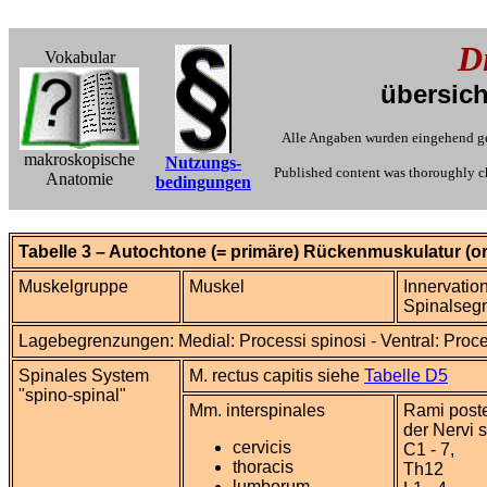
D
Vokabular
übersich
Alle Angaben wurden eingehend gep
makroskopische
Nutzungs-
Published content was thoroughly che
Anatomie
bedingungen
Tabelle 3 – Autochtone (= primäre) Rückenmuskulatur (or
Muskelgruppe
Muskel
Innervation
Spinalseg
Lagebegrenzungen: Medial: Processi spinosi - Ventral: Proces
Spinales System
M. rectus capitis siehe
Tabelle D5
"spino-spinal"
Mm. interspinales
Rami poste
der Nervi 
cervicis
C1 - 7,
thoracis
Th12
lumborum