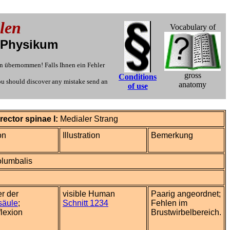
len
Vocabulary of
d Physikum
n übernommen! Falls Ihnen ein Fehler
gross
Conditions
you should discover any mistake send an
anatomy
of use
rector spinae I:
Medialer Strang
on
Illustration
Bemerkung
olumbalis
er der
visible Human
Paarig angeordnet;
säule
;
Schnitt 1234
Fehlen im
flexion
Brustwirbelbereich.