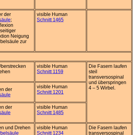
er der
visible Human
säule
;
Schnitt 1465
flexion
seitiger
ktion Neigung
rbelsäule zur
Überstrecken
visible Human
Die Fasern laufen
rehen
Schnitt 1159
steil
transversospinal
und überspringen
visible Human
4 – 5 Wirbel.
en der
Schnitt 1201
säule
en der
visible Human
säule
Schnitt 1485
en und Drehen
visible Human
Die Fasern laufen
rbelsäule
Schnitt 1234
transversospinal