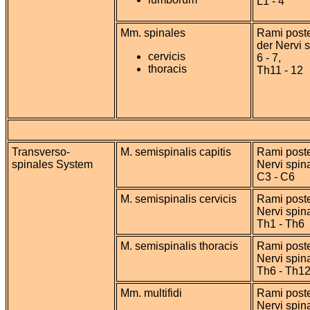
L1 - 4
Mm. spinales
Rami poste
der Nervi 
cervicis
6 - 7,
thoracis
Th11 - 12
Transverso-
M. semispinalis capitis
Rami poste
spinales System
Nervi spin
C3 - C6
M. semispinalis cervicis
Rami poste
Nervi spin
Th1 - Th6
M. semispinalis thoracis
Rami poste
Nervi spin
Th6 - Th1
Mm. multifidi
Rami poste
Nervi spin