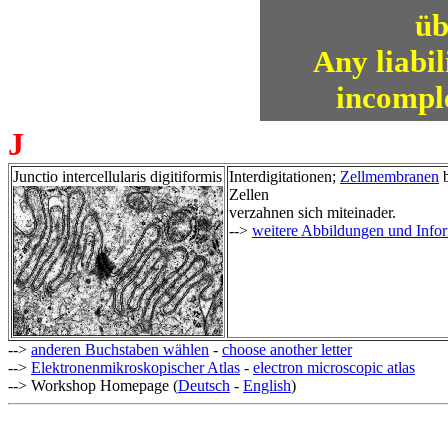
üb
Any liabil
incomple
J
Junctio intercellularis digitiformis
Interdigitationen;
Zellmembranen
b
Zellen
verzahnen sich miteinader.
-->
weitere Abbildungen und Info
-->
anderen Buchstaben wählen
-
choose another letter
-->
Elektronenmikroskopischer Atlas
-
electron microscopic atlas
--> Workshop Homepage (
Deutsch
-
English
)