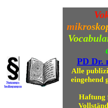
V
o
m
i
k
r
o
s
k
o
V
o
c
a
b
u
l
a
PD Dr. 
Alle publiz
eingehend 
Nutzungs-
bedingungen
Haftung 
Vollstän