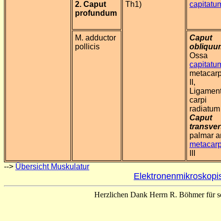
2. Caput
Th1)
capitatu
profundum
M. adductor
Caput
pollicis
obliquu
Ossa
capitatu
metacarp
II,
Ligamen
carpi
radiatu
Caput
transve
palmar 
metacarp
III
-->
Übersicht Muskulatur
Elektronenmikroskopi
Herzlichen Dank Herrn R. Böhmer für se