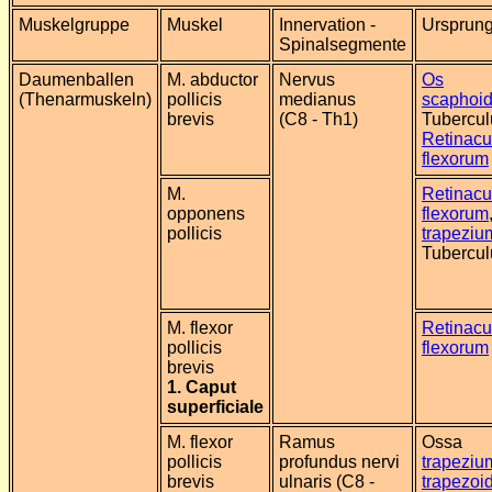
Muskelgruppe
Muskel
Innervation -
Ursprun
Spinalsegmente
Daumenballe
n
M. abductor
Nervus
Os
(Thenarmuskeln)
pollicis
medianus
scaphoi
brevis
(C8 - Th1)
Tubercul
Retinac
flexorum
M.
Retinac
opponens
flexorum
pollicis
trapeziu
Tubercu
M. flexor
Retinac
pollicis
flexorum
brevis
1. Caput
superficiale
M. flexor
Ramus
Ossa
pollicis
profundus nervi
trapeziu
brevis
ulnaris (C8 -
trapezo