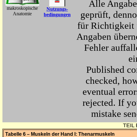
Alle Angabe
makroskopische
Nutzungs-
geprüft, denn
Anatomie
bedingungen
für Richtigkeit
Angaben überno
Fehler auffall
e
Published co
checked, howe
eventual error
rejected. If y
mistake se
TEIL 
Tabelle 6 – Muskeln der Hand I: Thenarmuskeln