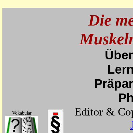
Die me
Muskeln
Über
Lern
Präpar
Ph
Editor & Cop
Vokabular