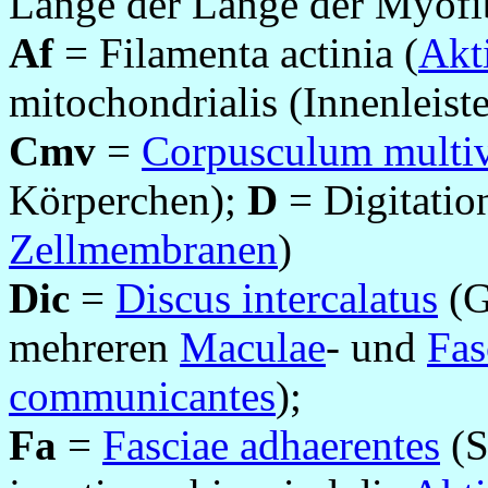
Länge der Länge der Myofibr
Af
= Filamenta actinia (
Akt
mitochondrialis (Innenleist
Cmv
=
Corpusculum multiv
Körperchen);
D
= Digitation
Zellmembranen
)
Dic
=
Discus intercalatus
(G
mehreren
Maculae
- und
Fas
communicantes
);
Fa
=
Fasciae adhaerentes
(S