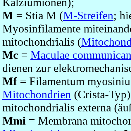
Kalziumionen);
M
= Stia M (
M-Streifen
; h
Myosinfilamente miteinand
mitochondrialis (
Mitochond
Mc
=
Maculae communican
dienen zur elektromechanis
Mf
= Filamentum myosiniu
Mitochondrien
(Crista-Typ
mitochondrialis
externa (ä
Mmi
= Membrana
mitochon