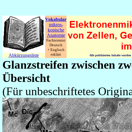
Vokabular
mikros-
kopische
Anatomie
Fachtermini
Deutsch
+ Englisch
erklärt
Abkürzungsliste
Alle publizierten Inhalte wurde
Glanzstreifen zwischen zw
Übersicht
(Für unbeschriftetes Origina