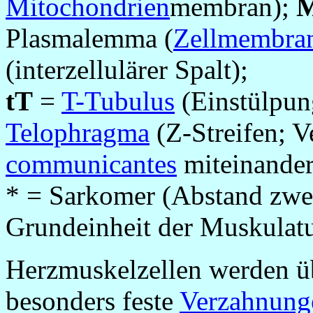
Mitochondrien
membran);
M
Plasmalemma (
Zellmembra
(interzellulärer Spalt);
tT
=
T-Tubulus
(Einstülpun
Telophragma
(Z-Streifen; 
communicantes
miteinander
* = Sarkomer (Abstand zwe
Grundeinheit der Muskulatu
Herzmuskelzellen werden 
besonders feste
Verzahnung