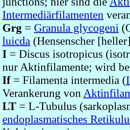
junctions; hier sind die
Akti
Intermediärfilamenten
veran
Grg
=
Granula glycogeni
(G
luicda
(Hensenscher [heller]
I
= Discus isotropicus (iso
nur Aktinfilamente; wird be
If
= Filamenta intermedia (
Verankerung von
Aktinfila
LT
= L-Tubulus (sarkoplas
endoplasmatisches Retikul