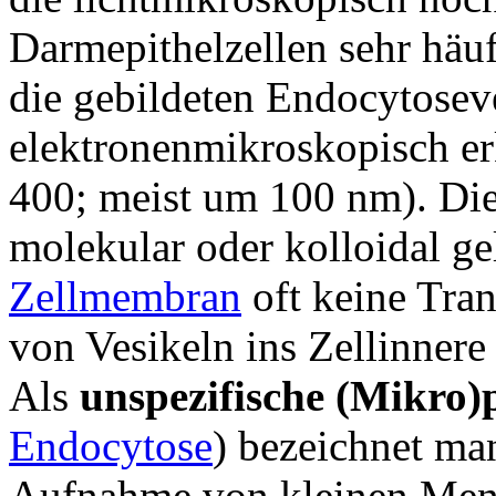
Darmepithelzellen sehr häu
die gebildeten Endocytosev
elektronenmikroskopisch er
400; meist um 100 nm). Di
molekular oder kolloidal gel
Zellmembran
oft keine Tran
von Vesikeln ins Zellinnere
Als
unspezifische (Mikro)
Endocytose
) bezeichnet man
Aufnahme von kleinen Menge