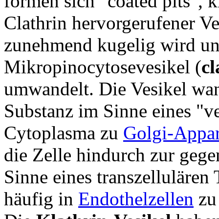
formen sich "coated pits", 
Clathrin hervorgerufener V
zunehmend kugelig wird und
Mikropinocytosevesikel (
cl
umwandelt. Die Vesikel wan
Substanz im Sinne eines "ve
Cytoplasma zu
Golgi-Appar
die Zelle hindurch zur ge
Sinne eines transzellulären
häufig in
Endothelzellen
zu 