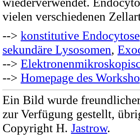
wiederverwendet. Endocytos
vielen verschiedenen Zellar
-->
konstitutive Endocytose
sekundäre Lysosomen
,
Exo
-->
Elektronenmikroskopisc
-->
Homepage des Worksh
Ein Bild wurde freundliche
zur Verfügung gestellt, übr
Copyright H.
Jastrow
.