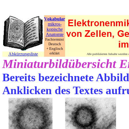
Vokabular
mikros-
kopische
Anatomie
Fachtermini
Deutsch
+ Englisch
erklärt
Abkürzungsliste
Alle publizierten Inhalte wurden
Miniaturbildübersicht 
Bereits bezeichnete Abbil
Anklicken des Textes aufr