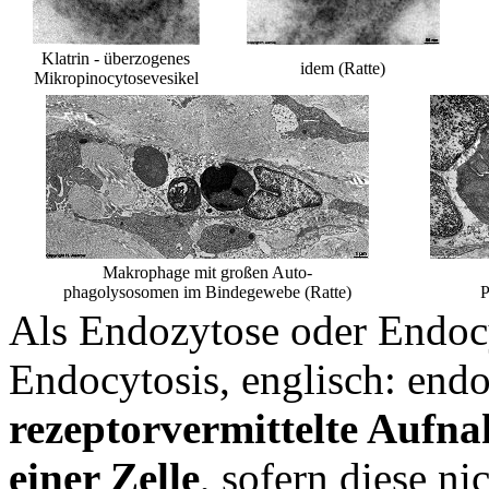
Klatrin - überzogenes
idem (Ratte)
Mikropinocytosevesikel
Makrophage mit großen Auto-
phagolysosomen im Bindegewebe (Ratte)
P
Als Endozytose oder Endocy
Endocytosis, englisch: endo
rezeptorvermittelte Aufna
einer Zelle
, sofern diese ni