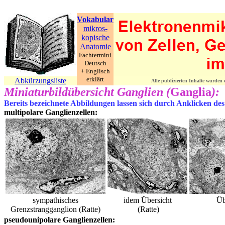
Vokabular
mikros-
kopische
Anatomie
Fachtermini
Deutsch
+ Englisch
erklärt
Abkürzungsliste
Alle publizierten Inhalte wurden
Miniaturbildübersicht Ganglien (
Ganglia
):
Bereits bezeichnete Abbildungen lassen sich durch Anklicken des
multipolare Ganglienzellen:
sympathisches
idem Übersicht
Üb
Grenzstrangganglion (Ratte)
(Ratte)
pseudounipolare Ganglienzellen: