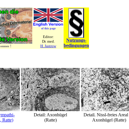
of this page
Editor:
Nutzungs-
Dr. med.
bedingungen
!
H. Jastrow
rnommen
mpathi-
Detail: Axonhügel
Detail. Nissl-freies Area
, Ratte)
(Ratte)
Axonhügel (Ratte)