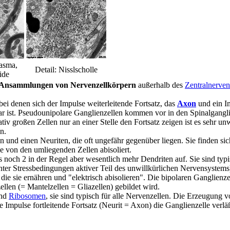
lasma,
Detail: Nisslscholle
ide
Ansammlungen von Nervenzellkörpern
außerhalb des
Zentralnerve
ei denen sich der Impulse weiterleitende Fortsatz, das
Axon
und ein I
bar ist. Pseudounipolare Ganglienzellen kommen vor in den Spinalgangl
v großen Zellen nur an einer Stelle den Fortsatz zeigen ist es sehr unw
n.
ten und einen Neuriten, die oft ungefähr gegenüber liegen. Sie finden
e von den umliegenden Zellen abisoliert.
noch 2 in der Regel aber wesentlich mehr Dendriten auf. Sie sind typi
ter Stressbedingungen aktiver Teil des unwillkürlichen Nervensystems
ie sie ernähren und "elektrisch abisolieren". Die bipolaren Ganglienz
llen (= Mantelzellen = Gliazellen) gebildet wird.
nd
Ribosomen
, sie sind typisch für alle Nervenzellen. Die Erzeugung 
 Impulse fortleitende Fortsatz (Neurit = Axon) die Ganglienzelle verläß