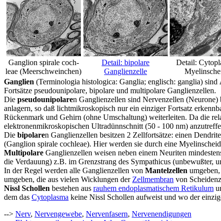
Ganglion spirale coch-
Detail: bipolare
Detail: Cytop
leae (Meerschweinchen)
Ganglienzelle
Myelinsche
Ganglien
(Terminologia histologica: Ganglia; englisch: ganglia) sind
Fortsätze pseudounipolare, bipolare und multipolare Ganglienzellen.
Die
pseudounipolare
n Ganglienzellen sind Nervenzellen (Neurone) b
anlagern, so daß lichtmikroskopisch nur ein einziger Fortsatz erkenn
Rückenmark und Gehirn (ohne Umschaltung) weiterleiten. Da die relati
elektronenmikroskopischen Ultradünnschnitt (50 - 100 nm) anzutreffe
Die
bipolare
n Ganglienzellen besitzen 2 Zellfortsätze: einen Dendri
(Ganglion spirale cochleae). Hier werden sie durch eine Myelinscheid
Multipolare
Ganglienzellen weisen neben einem Neuriten mindestens 
die Verdauung) z.B. im Grenzstrang des Sympathicus (unbewußter, un
In der Regel werden alle Ganglienzellen von
Mantelzellen
umgeben, d
umgeben, die aus vielen Wicklungen der
Zellmembran
von Scheidenze
Nissl Schollen
bestehen aus
rauhem endoplasmatischem Retikulum
u
dem das
Cytoplasma
keine Nissl Schollen aufweist und wo der einzige
-->
Nerv
,
Nervengewebe
,
Nervenfasern
,
Nervenendigungen