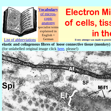
Vocabulary
of micros-
copic
anatomy
specialist terms
explained in
English +
German
List of abbreviations
Every attempt was made to provide 
elastic and collagenous fibres of loose connective tissue (monkey)
(for unlabelled original image click
here
, please!)