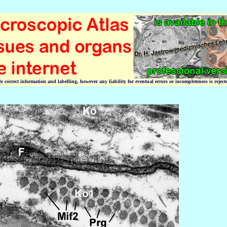
correct information and labelling, however any liability for eventual errors or incompleteness is reject