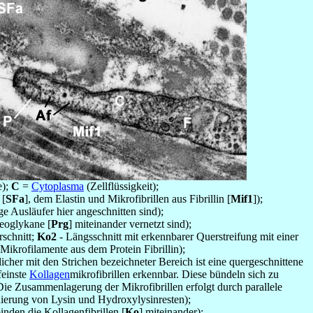
);
C
=
Cytoplasma
(Zellflüssigkeit);
 [
SFa
], dem Elastin und Mikrofibrillen aus Fibrillin [
Mif1
]);
e Ausläufer hier angeschnitten sind);
teoglykane [
Prg
] miteinander vernetzt sind);
schnitt;
Ko2
- Längsschnitt mit erkennbarer Querstreifung mit einer
Mikrofilamente aus dem Protein Fibrillin);
icher mit den Strichen bezeichneter Bereich ist eine quergeschnittene
 feinste
Kollagen
mikrofibrillen erkennbar. Diese bündeln sich zu
 Die Zusammenlagerung der Mikrofibrillen erfolgt durch parallele
ierung von Lysin und Hydroxylysinresten);
nden die Kollagenfibrillen [
Ko
] miteinander);