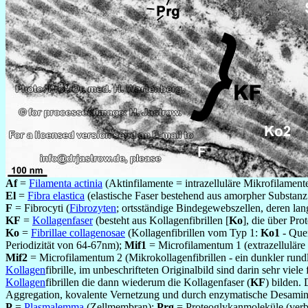
Af
=
Filamenta actinia
(Aktinfilamente = intrazelluläre Mikrofilamente
El
=
Fibra elastica
(elastische Faser bestehend aus amorpher Substanz
F
= Fibrocyti (
Fibrozyten
; ortsständige Bindegewebszellen, deren lang
KF
=
Kollagenfaser
(besteht aus Kollagenfibrillen [
Ko
], die über Pro
Ko
=
Fibrillae collagenosae
(Kollagenfibrillen vom Typ 1:
Ko1
- Quer
Periodizität von 64-67nm);
Mif1
= Microfilamentum 1 (extrazelluläre 
Mif2
= Microfilamentum 2 (Mikrokollagenfibrillen - ein dunkler rundl
Kollagen
fibrille, im unbeschrifteten Originalbild sind darin sehr viele
Kollagen
fibrillen die dann wiederum die Kollagenfaser (
KF
) bilden.
Aggregation, kovalente Vernetzung und durch enzymatische Desamin
P
=
Plasmalemma
(Zellmembran);
Prg
= Proteoglykanmoleküle (verbi