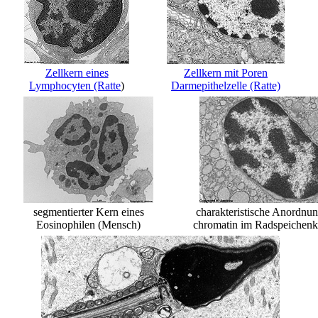
Zellkern eines
Zellkern mit Poren
Lymphocyten (Ratte
)
Darmepithelzelle (Ratte)
segmentierter Kern eines
charakteristische Anordnu
Eosinophilen (Mensch)
chromatin im Radspeichenke