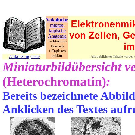
Vokabular
mikros-
kopische
Anatomie
Fachtermini
Deutsch
+ Englisch
erklärt
Abkürzungsliste
Alle publizierten Inhalte wurden
Miniaturbildübersicht v
(Heterochromatin)
:
Bereits bezeichnete Abbil
Anklicken des Textes aufr