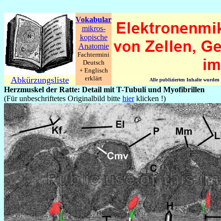
Vokabular
mikros-
kopische
Anatomie
Fachtermini
Deutsch
+ Englisch
erklärt
Abkürzungsliste
Alle publizierten Inhalte wurde
Herzmuskel der Ratte: Detail mit T-Tubuli und Myofibrillen
(Für unbeschriftetes Originalbild bitte
hier
klicken !)