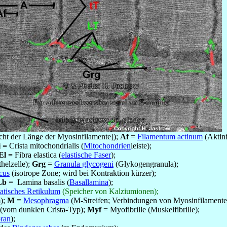
cht der Länge der Myosinfilamente]);
Af
=
Filamentum actinum
(Aktinf
 =
Crista mitochondrialis (
Mitochondrien
leiste);
El =
Fibra elastica (
elastische Faser
);
helzelle);
Grg
=
Granula glycogeni
(Glykogengranula);
cus
(isotrope Zone; wird bei Kontraktion kürzer);
Lb
= Lamina basalis (
Basallamina
);
matisches Retikulum
(Speicher von Kalziumionen);
);
M
=
Mesophragma
(M-Streifen; Verbindungen von Myosinfilamente
(vom dunklen Crista-Typ);
Myf
= Myofibrille (Muskelfibrille);
ran
);