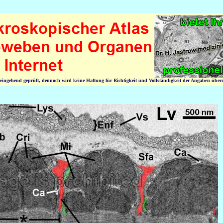
n eingehend geprüft, dennoch wird keine Haftung für Richtigkeit und Vollständigkeit der Angaben üb