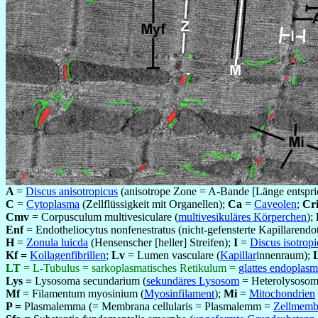
A
=
Discus anisotropicus
(anisotrope Zone = A-Bande [Länge entspri
C
=
Cytoplasma
(Zellflüssigkeit mit Organellen);
Ca
=
Caveolen
;
Cri
Cmv
= Corpusculum multivesiculare (
multivesikuläres Körperchen
);
Enf
= Endotheliocytus nonfenestratus (nicht-gefensterte Kapillarendot
H
=
Zonula luicda
(Hensenscher [heller] Streifen);
I
=
Discus isotropi
Kf =
Kollagenfibrillen
;
Lv
= Lumen vasculare (
Kapillar
innenraum);
LT
= L-Tubulus = sarkoplasmatisches Retikulum =
glattes endoplas
Lys =
Lysosoma secundarium (
sekundäres Lysosom
= Heterolysosom
Mf
= Filamentum myosinium (
Myosinfilament
);
Mi
=
Mitochondrien
P =
Plasmalemma (= Membrana cellularis = Plasmalemm =
Zellmemb