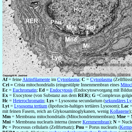
Af
= feine
Aktinfilamente
im
Cytoplasma
;
C
=
Cytoplasma
(Zellflüss
Cri =
Crista mitochondrialis (eingestülpte Innenmembran eines
Mitoc
Ec
=
Euchromatin
;
Ed
=
Endocytosis
(Endocytosevorgang mit Bildung 
Ex
= Exocytose (von Substanz aus dem
RER
);
G
=Complexus golgie
Hc
=
Heterochromatin
;
Lys
= Lysosoma secundarium (
sekundäres L
Lyt
=
Lysosoma tertium
(lipofuscin-haltiges tertiäres Lysosom);
Lac
=
mit feinen Fasern, reich an Glykosaminoglykanen, wenig
Kollagene
)
Mm
= Membrana mitochondrialis (Mitochondrienmembran);
Mne
= M
Mni
= Membrana nuclearis interna (innere
Kernmembran
);
N
= Nucle
Pc
= Processus cellularis (Zellfortsatz);
Pnu
= Porus nuclearis (
Kernp