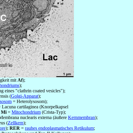
igkeit mit
Af
);
hondriums
);
eines "clathrin coated vesicles");
nsis (
Golgi-Apparat
);
ysosom
= Heterolysosom);
 Lacuna cartilaginea (Knorpelkapsel
;
Mi
=
Mitochondrium
(Crista-Typ);
embrana nuclearis externa (äußere
Kernmembran
);
us (
Zellkern
);
ore
);
RER
=
rauhes endoplasmatisches Retikulum
;