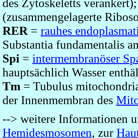
des Zytoskeletts verankert)
(zusammengelagerte Ribos
RER
=
rauhes endoplasmat
Substantia fundamentalis a
Spi
=
intermembranöser Sp
hauptsächlich Wasser enthäl
Tm
= Tubulus mitochondria
der Innenmembran des
Mit
--> weitere Informationen 
Hemidesmosomen
, zur
Hau