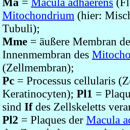
Ma
=
Macula adhaerens
(F
Mitochondrium
(hier: Misc
Tubuli);
Mme
= äußere Membran d
Innenmembran des
Mitoch
(Zellmembran);
Pc
= Processus cellularis (Z
Keratinocyten);
Pl1
= Plaqu
sind
If
des Zellskeletts vera
Pl2
= Plaques der
Macula a