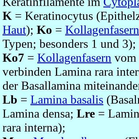
Keratinfilamente im
Cytopl
K
= Keratinocytus (Epithelz
Haut
);
Ko
=
Kollagenfaser
Typen; besonders 1 und 3);
Ko7
=
Kollagenfasern
vom T
verbinden Lamina rara inter
der Basallamina miteinande
Lb
=
Lamina basalis
(Basal
Lamina densa;
Lre
= Lamina
rara interna);