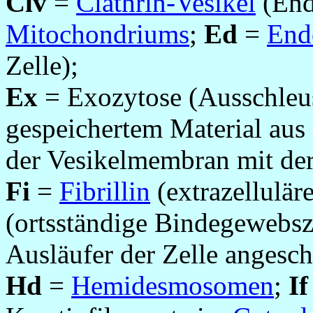
Clv
=
Clathrin-Vesikel
(End
Mitochondriums
;
Ed
=
End
Zelle);
Ex
= Exozytose (Ausschleu
gespeichertem Material aus
der Vesikelmembran mit de
Fi
=
Fibrillin
(extrazellulär
(ortsständige Bindegewebsze
Ausläufer der Zelle angesch
Hd
=
Hemidesmosomen
;
If