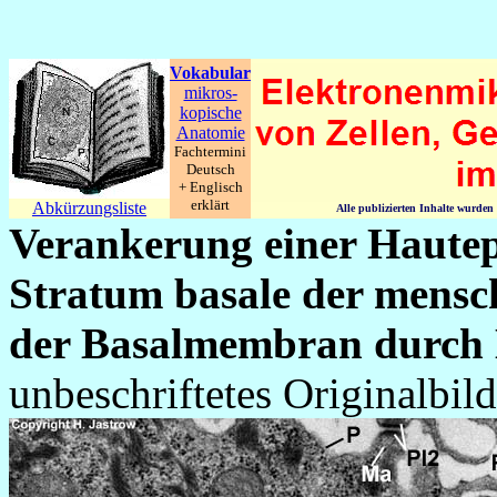
Vokabular
mikros-
kopische
Anatomie
Fachtermini
Deutsch
+ Englisch
erklärt
Abkürzungsliste
Alle publizierten Inhalte wurde
Verankerung einer Hautepi
Stratum basale der mensc
der Basalmembran durc
unbeschriftetes Originalbild