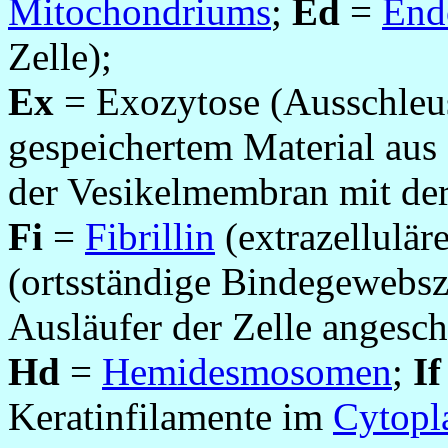
Mitochondriums
;
Ed
=
End
Zelle);
Ex
= Exozytose (Ausschleu
gespeichertem Material aus
der Vesikelmembran mit de
Fi
=
Fibrillin
(extrazellulär
(ortsständige Bindegewebsze
Ausläufer der Zelle angesch
Hd
=
Hemidesmosomen
;
If
Keratinfilamente im
Cytopl