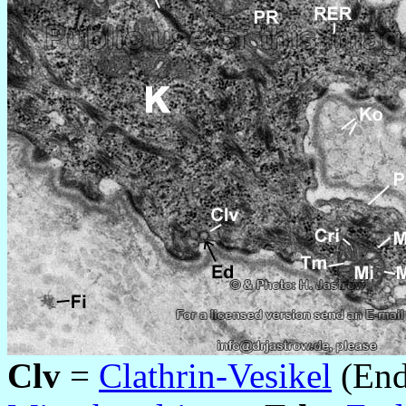
Clv
=
Clathrin-Vesikel
(End