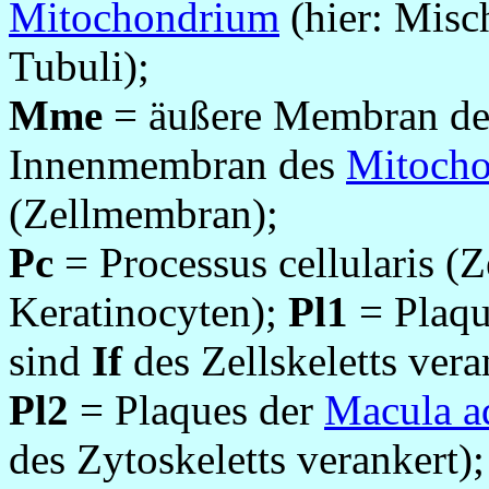
Mitochondrium
(hier: Misc
Tubuli);
Mme
= äußere Membran d
Innenmembran des
Mitoch
(Zellmembran);
Pc
= Processus cellularis (Z
Keratinocyten);
Pl1
= Plaqu
sind
If
des Zellskeletts vera
Pl2
= Plaques der
Macula a
des Zytoskeletts verankert)