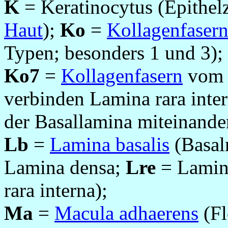
K
= Keratinocytus (Epithelz
Haut
);
Ko
=
Kollagenfaser
Typen; besonders 1 und 3);
Ko7
=
Kollagenfasern
vom T
verbinden Lamina rara inter
der Basallamina miteinande
Lb
=
Lamina basalis
(Basal
Lamina densa;
Lre
= Lamina
rara interna);
Ma
=
Macula adhaerens
(F