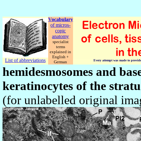
Vocabulary
of micros-
copic
anatomy
specialist
terms
explained in
English +
List of abbreviations
Every attempt was made to provide c
German
hemidesmosomes and bas
keratinocytes of the stra
(for unlabelled original im