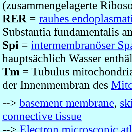
(zusammengelagerte Ribos
RER
=
rauhes endoplasmat
Substantia fundamentalis a
Spi
=
intermembranöser Sp
hauptsächlich Wasser enthäl
Tm
= Tubulus mitochondria
der Innenmembran des
Mit
-->
basement membrane
,
sk
connective tissue
-->
Electron microscopic at