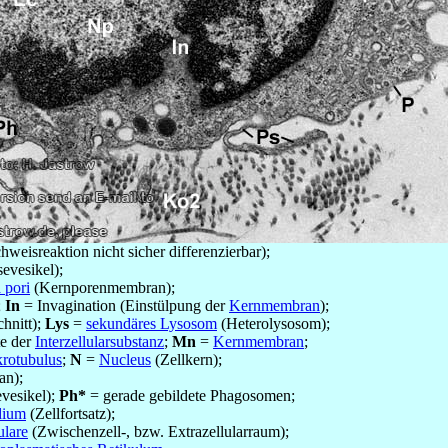
hweisreaktion nicht sicher differenzierbar);
evesikel);
 pori
(Kernporenmembran);
;
In
= Invagination (Einstülpung der
Kernmembran
);
hnitt);
Lys
=
sekundäres Lysosom
(Heterolysosom);
e der
Interzellularsubstanz
;
Mn
=
Kernmembran
;
rotubulus
;
N
=
Nucleus
(Zellkern);
an);
vesikel);
Ph*
= gerade gebildete Phagosomen;
dium
(Zellfortsatz);
ulare
(Zwischenzell-, bzw. Extrazellularraum);