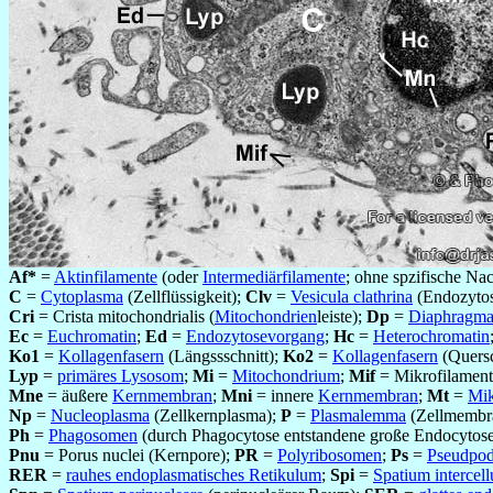
Af*
=
Aktinfilamente
(oder
Intermediärfilamente
; ohne spzifische Nac
C
=
Cytoplasma
(Zellflüssigkeit);
Clv
=
Vesicula clathrina
(Endozytos
Cri
= Crista mitochondrialis (
Mitochondrien
leiste);
Dp
=
Diaphragma
Ec
=
Euchromatin
;
Ed
=
Endozytosevorgang
;
Hc
=
Heterochromatin
Ko1
=
Kollagenfasern
(Längssschnitt);
Ko2
=
Kollagenfasern
(Quersc
Lyp
=
primäres Lysosom
;
Mi
=
Mitochondrium
;
Mif
= Mikrofilament
Mne
= äußere
Kernmembran
;
Mni
= innere
Kernmembran
;
Mt
=
Mik
Np
=
Nucleoplasma
(Zellkernplasma);
P
=
Plasmalemma
(Zellmembr
Ph
=
Phagosomen
(durch Phagocytose entstandene große Endocytose
Pnu
= Porus nuclei (Kernpore);
PR
=
Polyribosomen
;
Ps
=
Pseudpo
RER
=
rauhes endoplasmatisches Retikulum
;
Spi
=
Spatium intercell