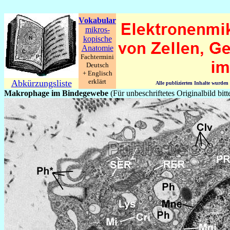
Vokabular
mikros-
kopische
Anatomie
Fachtermini
Deutsch
+ Englisch
erklärt
Abkürzungsliste
Alle publizierten Inhalte wurde
Makrophage im Bindegewebe
(Für unbeschriftetes Originalbild bit