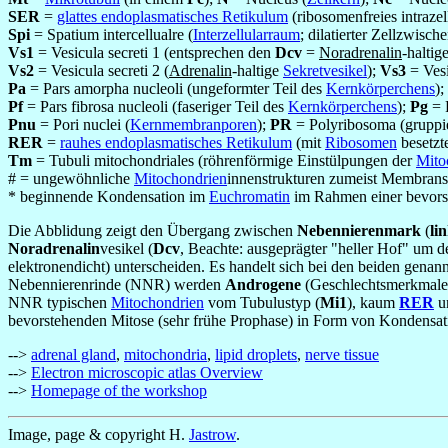
SER
=
glattes endoplasmatisches Retikulum
(ribosomenfreies intrazel
Spi
= Spatium intercellualre (
Interzellularraum
; dilatierter Zellzwis
Vs1
= Vesicula secreti 1 (entsprechen den
Dcv
=
Noradrenalin
-haltig
Vs2
= Vesicula secreti 2 (
Adrenalin
-haltige
Sekretvesikel
);
Vs3
= Vesi
Pa
= Pars amorpha nucleoli (ungeformter Teil des
Kernkörperchens
);
Pf
= Pars fibrosa nucleoli (faseriger Teil des
Kernkörperchens
);
Pg
= P
Pnu
= Pori nuclei (
Kernmembranporen
);
PR
= Polyribosoma (gruppi
RER
=
rauhes endoplasmatisches Retikulum
(mit
Ribosomen
besetzt
Tm
= Tubuli mitochondriales (röhrenförmige Einstülpungen der
Mito
# = ungewöhnliche
Mitochondrien
innenstrukturen zumeist Membranst
* beginnende Kondensation im
Euchromatin
im Rahmen einer bevorst
Die Abblidung zeigt den Übergang zwischen
Nebennierenmark
(
li
Noradrenalin
vesikel (
Dcv
, Beachte: ausgeprägter "heller Hof" um d
elektronendicht) unterscheiden. Es handelt sich bei den beiden genan
Nebennierenrinde (NNR) werden
Androgene
(Geschlechtsmerkmale 
NNR typischen
Mitochondrien
vom Tubulustyp (
Mi1
), kaum
RER
u
bevorstehenden Mitose (sehr frühe Prophase) in Form von Kondensa
-->
adrenal gland
,
mitochondria
,
lipid droplets
,
nerve tissue
-->
Electron microscopic atlas Overview
-->
Homepage of the workshop
Image, page & copyright H.
Jastrow
.