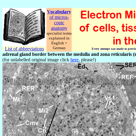
Vocabulary
of micros-
copic
anatomy
specialist terms
explained in
English +
German
List of abbreviations
Every attempt was made to provide 
adrenal gland border between the medulla and zona reticularis (r
(for unlabelled original image click
here
, please!)