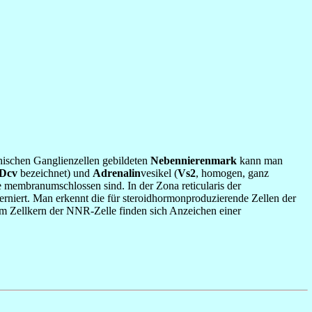
hischen Ganglienzellen gebildeten
Nebennierenmark
kann man
Dcv
bezeichnet) und
Adrenalin
vesikel (
Vs2
, homogen, ganz
ie membranumschlossen sind. In der Zona reticularis der
erniert. Man erkennt die für steroidhormonproduzierende Zellen der
Im Zellkern der NNR-Zelle finden sich Anzeichen einer