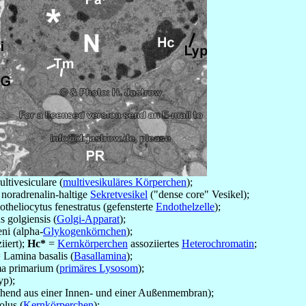
tivesiculare (
multivesikuläres Körperchen
);
noradrenalin-haltige
Sekretvesikel
("dense core" Vesikel);
theliocytus fenestratus (gefensterte
Endothelzelle
);
 golgiensis (
Golgi-Apparat
);
ni (alpha-
Glykogenkörnchen
);
iiert);
Hc*
=
Kernkörperchen
assoziiertes
Heterochromatin
;
 Lamina basalis (
Basallamina
);
a primarium (
primäres Lysosom
);
yp);
hend aus einer Innen- und einer Außenmembran);
lus (
Kernkörperchen
);