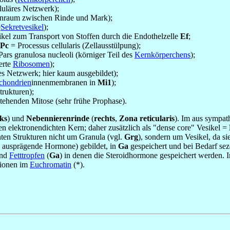
luläres Netzwerk);
chenraum zwischen Rinde und Mark);
e
Sekretvesikel
);
kel zum Transport von Stoffen durch die Endothelzelle
Ef
;
Pc
= Processus cellularis (Zellausstülpung);
ars granulosa nucleoli (körniger Teil des
Kernkörperchens
);
erte
Ribosomen
);
es Netzwerk; hier kaum ausgebildet);
chondrien
innenmembranen in
Mi1
);
rukturen);
ehenden Mitose (sehr frühe Prophase).
nks
) und
Nebennierenrinde
(
rechts
,
Zona reticularis
). Im aus sympat
en elektronendichten Kern; daher zusätzlich als "dense core" Vesikel =
nten Strukturen nicht um Granula (vgl.
Grg
), sondern um Vesikel, da s
ausprägende Hormone) gebildet, in
Ga
gespeichert und bei Bedarf sez
nd
Fetttropfen
(
Ga
) in denen die Steroidhormone gespeichert werden. 
tionen im
Euchromatin
(*).