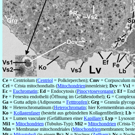
Ce
= Centriolum (
Centriol
= Polkörperchen);
Cmv
= Corpusculum mul
Cri
= Crista mitochondialis (
Mitochondrien
innenleiste);
Dcv
=
Vs1
= 
Ec
=
Euchromatin
;
Ed
= Endocytosis (
Pinocytosevorgang
);
Ef
= Endo
Fe
= Fenestra endothelii (Öffnung im Gefäßendothel);
G
= Complexus
Ga =
Gutta adipis (Adiposoma =
Fetttropfen
);
Grg
= Granula glycoge
Hc
= Heterochromatinum (
Heterochromatin
; hier Kernmembran-assoz
Ko
=
Kollagenfaser
(besteht aus gebündelten Kollagenfibrillen);
Lb
=
Lv
= Lumen vasculare (Gefäßlumen einer
Kapillare
);
Lyp
= Lysosom
Mi1 =
Mitochondrien
(Tubulus-Typ);
Mi2 =
Mitochondrien
(Crista-T
Mm
= Membranae mitochondriales (
Mitochondrien
membranen; beste
Mt
=
Mikrotubuli
(in einem
Pc
);
N
= Nucleus (
Zellkern
);
Nc
= Nucleo